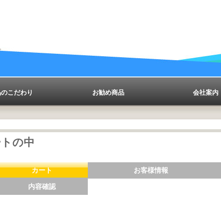
。
品のこだわり
お勧め商品
会社案内
ートの中
カート
お客様情報
内容確認