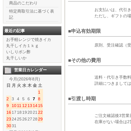
商品のこだわり
お支払いは、代引
特定商取引法に基づく表
ただし、ギフトの
記
最近の記事
■申込有効期限
お手軽レンジで焼きイカ
原則、受注確認（
丸干しイカ１ｋｇ
いしりポン酢
丸干しいか
■その他の費用
営業日カレンダー
送料・代引き手数
今月(2026年8月)
詳細につきまして
日
月
火
水
木
金
土
1
■引渡し時期
2
3
4
5
6
7
8
9
10
11
12
13
14
15
16
17
18
19
20
21
22
ご注文確認後3営業
23
24
25
26
27
28
29
在庫がない場合は2
30
31