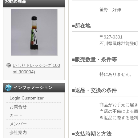
お勧め商品
笹野 好伸
■所在地
〒927-0301
石川県鳳珠郡能登町
■販売数量・条件等
いしりドレッシング 100
ml (I00004)
特にありません。
インフォメーション
■返品・交換の条件
Login Customizer
商品がお手元に届
お問合せ
当店の不備による
カート
※返品に際する送
メンバー
会社案内
■支払時期と方法