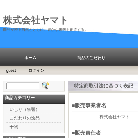
株式会社ヤマト
能登が誇る自然とともに、豊かな未来を創造する。
ホーム
商品のこだわり
guest
ログイン
検
特定商取引法に基づく表記
索:
商品カテゴリー
■販売事業者名
いしり（魚醤）
株式会社ヤマト
こだわりの逸品
干物
■販売責任者