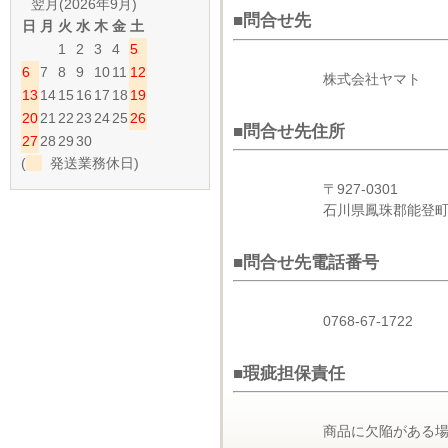
翌月(2026年9月)
■問合せ先
日
月
火
水
木
金
土
1
2
3
4
5
6
7
8
9
10
11
12
株式会社ヤマト
13
14
15
16
17
18
19
20
21
22
23
24
25
26
■問合せ先住所
27
28
29
30
(
発送業務休日)
〒927-0301
石川県鳳珠郡能登町
■問合せ先電話番号
0768-67-1722
■瑕疵担保責任
商品に欠陥がある